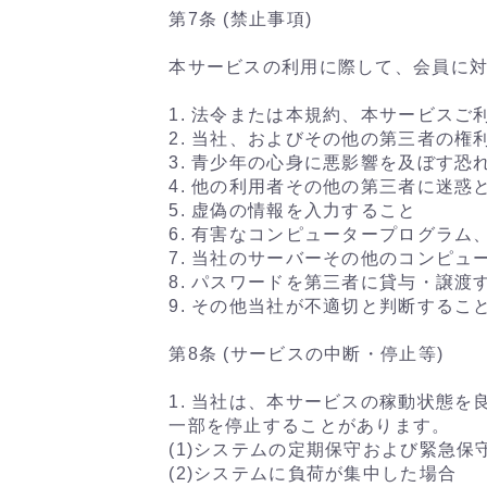
第7条 (禁止事項)
本サービスの利用に際して、会員に
1. 法令または本規約、本サービス
2. 当社、およびその他の第三者の
3. 青少年の心身に悪影響を及ぼす
4. 他の利用者その他の第三者に迷
5. 虚偽の情報を入力すること
6. 有害なコンピュータープログラ
7. 当社のサーバーその他のコンピ
8. パスワードを第三者に貸与・譲
9. その他当社が不適切と判断するこ
第8条 (サービスの中断・停止等)
1. 当社は、本サービスの稼動状態
一部を停止することがあります。
(1)システムの定期保守および緊急保
(2)システムに負荷が集中した場合