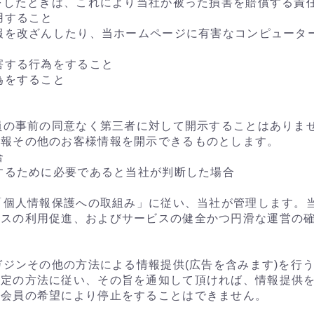
為をしたときは、これにより当社が被った損害を賠償する責
用すること
情報を改ざんしたり、当ホームページに有害なコンピュータ
害する行為をすること
為をすること
会員の事前の同意なく第三者に対して開示することはありま
情報その他のお客様情報を開示できるものとします。
合
護するために必要であると当社が判断した場合
の「個人情報保護への取組み」に従い、当社が管理します。
ビスの利用促進、およびサービスの健全かつ円滑な運営の
。
マガジンその他の方法による情報提供(広告を含みます)を行
所定の方法に従い、その旨を通知して頂ければ、情報提供
、会員の希望により停止をすることはできません。