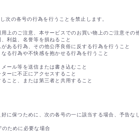
対し次の各号の行為を行うことを禁止します。
ご利用上のご注意、本サービスでのお買い物上のご注意その
権利、利益、名誉等を損ねること
恐れがある行為、その他公序良俗に反する行為を行うこと
惑となる行為や不快感を抱かせる行為を行うこと
ム、メール等を送信または書き込むこと
ューターに不正にアクセスすること
渡すること、または第三者と共用すること
と
を良好に保つために、次の各号の一に該当する場合、予告な
守のために必要な場合