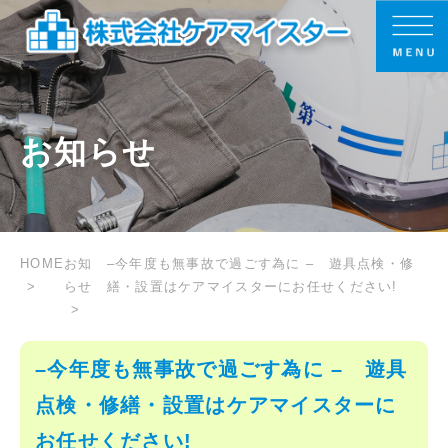
お知らせ
HOME
お知
–今年度も無事故で過ごす為に – 遊具点検・修
らせ
繕・設置はケアマイスターにお任せください!
–今年度も無事故で過ごす為に – 遊具
点検・修繕・設置はケアマイスターに
お任せください!