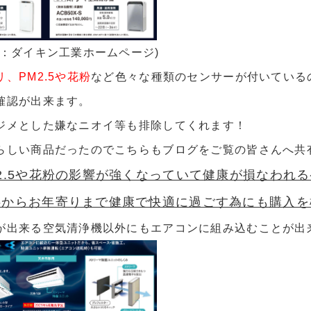
元：ダイキン工業ホームページ)
、PM2.5や花粉
など色々な種類のセンサーが付いている
確認が出来ます。
ジメとした嫌なニオイ等も排除してくれます！
らしい商品だったのでこちらもブログをご覧の皆さんへ共有さ
2.5や花粉の影響が強くなっていて健康が損なわれ
からお年寄りまで健康で快適に過ごす為にも購入を検
が出来る空気清浄機以外にもエアコンに組み込むことが出