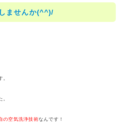
せんか(^^)/
。
す。
た。
自の空気洗浄技術
なんです！