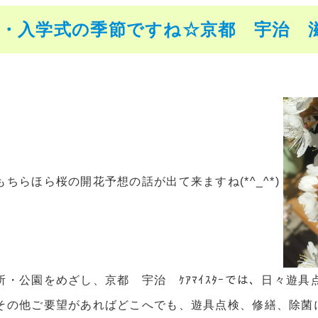
・入学式の季節ですね☆京都 宇治 滋賀
ちらほら桜の開花予想の話が出て来ますね(*^_^*)
所・公園をめざし、京都 宇治 ｹｱﾏｲｽﾀｰでは、日々遊
その他ご要望があればどこへでも、遊具点検、修繕、除菌