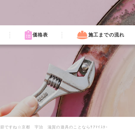
価格表
施工までの流れ
節ですね☆京都 宇治 滋賀の遊具のことならｹｱﾏｲｽﾀｰ