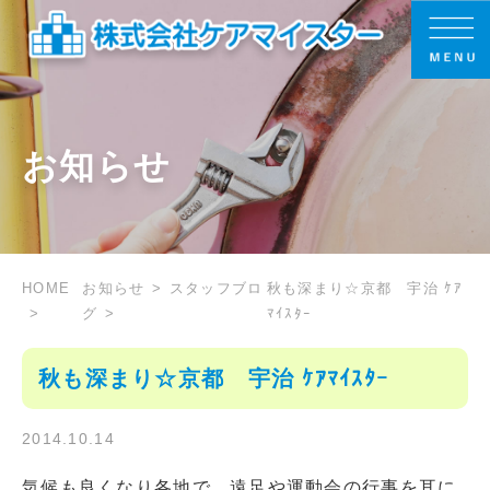
お知らせ
HOME
お知らせ
スタッフブロ
秋も深まり☆京都 宇治 ｹｱ
グ
ﾏｲｽﾀｰ
秋も深まり☆京都 宇治 ｹｱﾏｲｽﾀｰ
2014.10.14
気候も良くなり各地で、遠足や運動会の行事を耳に