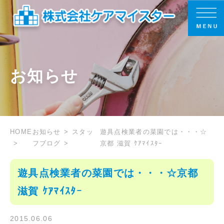
お知らせ
HOME
お知らせ
スタッ
遊具点検業者の菜園では・・・☆
フブログ
京都 滋賀 ｹｱﾏｲｽﾀｰ
遊具点検業者の菜園では・・・☆京都
滋賀 ｹｱﾏｲｽﾀｰ
2015.06.06