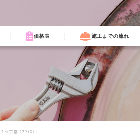
価格表
施工までの流れ
☆京都 ｹｱﾏｲｽﾀｰ