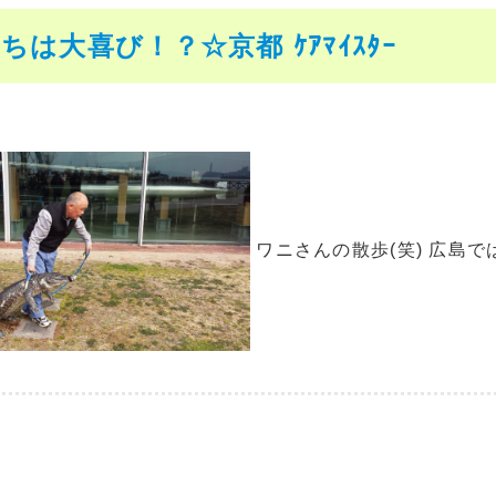
ちは大喜び！？☆京都 ｹｱﾏｲｽﾀｰ
ワニさんの散歩(笑) 広島