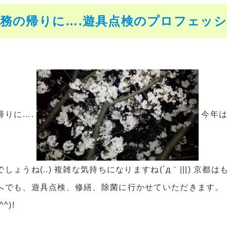
務の帰りに….遊具点検のプロフェッショナ
帰りに….
今年は
しょうね(..) 複雑な気持ちになりますね(´д｀|||) 
へでも、遊具点検、修繕、除菌に行かせていただきます。
^)!