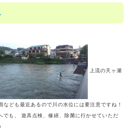
へ
上流の天ヶ瀬
豪雨なども最近あるので川の水位には要注意ですね！
へでも、 遊具点検、修繕、除菌に行かせていただ
)