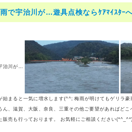
雨で宇治川が…遊具点検ならｹｱﾏｲｽﾀｰ
宇治川が…
が始まると一気に増水します(^^; 梅雨が明けてもゲリラ
ろん、滋賀、大阪、奈良、三重その他ご要望があればどこ
販売も行っております。 お気軽にご相談ください(*^_^*