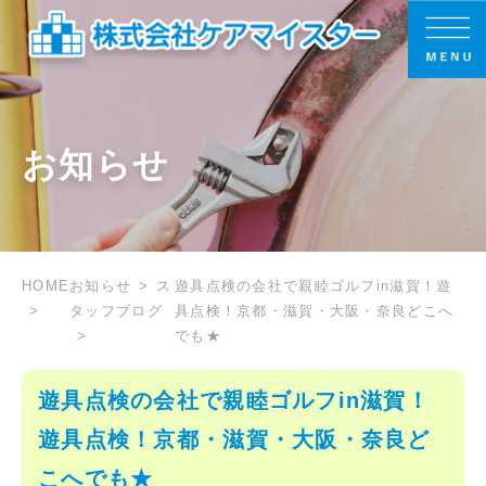
お知らせ
HOME
お知らせ
ス
遊具点検の会社で親睦ゴルフin滋賀！遊
タッフブログ
具点検！京都・滋賀・大阪・奈良どこへ
でも★
遊具点検の会社で親睦ゴルフin滋賀！
遊具点検！京都・滋賀・大阪・奈良ど
こへでも★