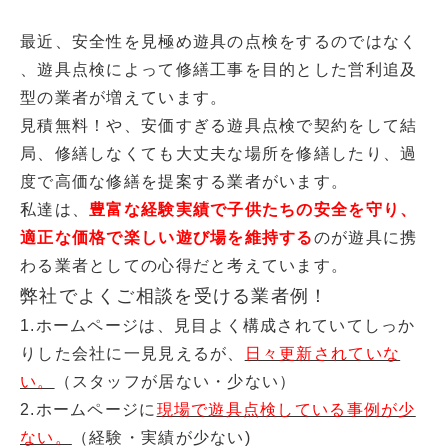
最近、安全性を見極め遊具の点検をするのではなく
、遊具点検によって修繕工事を目的とした営利追及
型の業者が増えています。
見積無料！や、安価すぎる遊具点検で契約をして結
局、修繕しなくても大丈夫な場所を修繕したり、過
度で高価な修繕を提案する業者がいます。
私達は、
豊富な経験実績で子供たちの安全を守り、
適正な価格で楽しい遊び場を維持する
のが遊具に携
わる業者としての心得だと考えています。
弊社でよくご相談を受ける業者例！
1.ホームページは、見目よく構成されていてしっか
りした会社に一見見えるが、
日々更新されていな
い。
（スタッフが居ない・少ない）
2.ホームページに
現場で遊具点検している事例が少
ない。
（経験・実績が少ない)