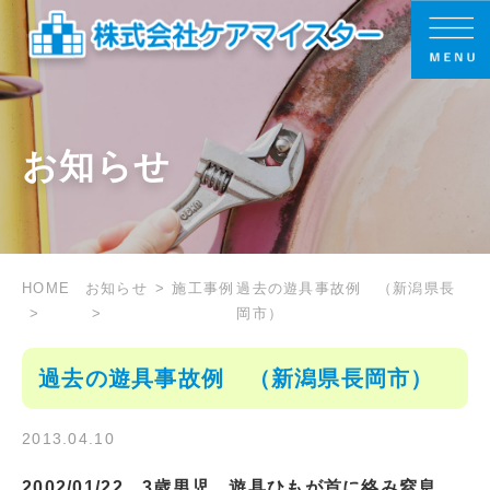
お知らせ
HOME
お知らせ
施工事例
過去の遊具事故例 （新潟県長
岡市）
過去の遊具事故例 （新潟県長岡市）
2013.04.10
2002/01/22 3歳男児、遊具ひもが首に絡み窒息