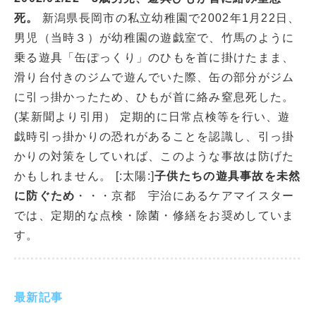
死。
新潟県長岡市の私立幼稚園で2002年1月22日、
男児（当時３）が幼稚園の遊戯室で、竹馬のように
乗る遊具「缶ぽっくり」のひもを首に掛けたまま、
滑り台付きのジムで遊んでいた際、缶の部分がジム
に引っ掛かったため、ひもが首に絡み窒息死した。
(某新聞より引用） 定期的に日常点検等を行い、遊
戯時引っ掛かりの恐れがあることを認識し、引っ掛
かりの対策をしていれば、このような事故は防げた
かもしれません。 [:太陽:]
子供たちの遊具事故を未然
に防ぐため
・・・京都 宇治にあるケアマイスター
では、定期的な点検・除菌・修繕をお奨めしていま
す。
最新記事