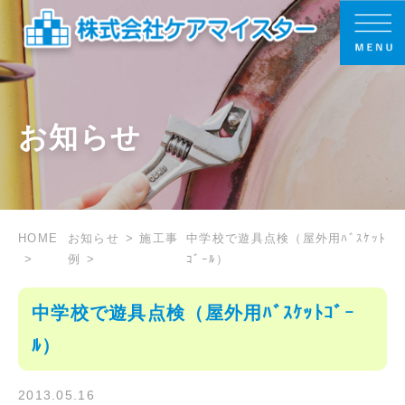
お知らせ
HOME
お知らせ
施工事
中学校で遊具点検（屋外用ﾊﾞｽｹｯﾄ
例
ｺﾞｰﾙ）
中学校で遊具点検（屋外用ﾊﾞｽｹｯﾄｺﾞｰ
ﾙ）
2013.05.16