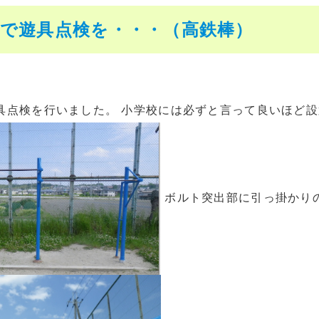
校で遊具点検を・・・（高鉄棒）
具点検を行いました。 小学校には必ずと言って良いほど設
ボルト突出部に引っ掛かり