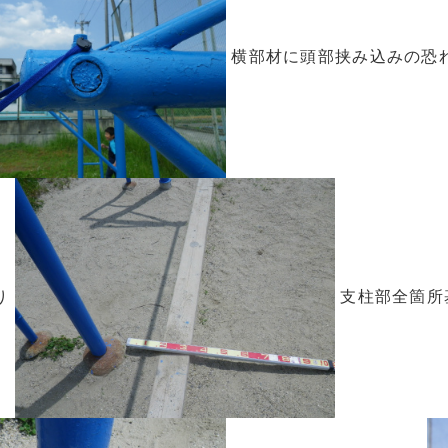
横部材に頭部挟み込みの恐
り
支柱部全箇所