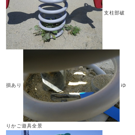
支柱部破
損あり
ゆ
りかご遊具全景