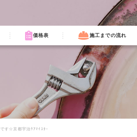
価格表
施工までの流れ
す☆京都宇治ｹｱﾏｲｽﾀｰ