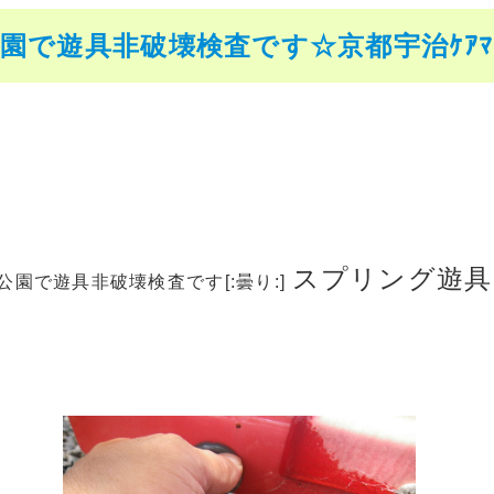
園で遊具非破壊検査です☆京都宇治ｹｱﾏｲ
スプリング遊具
児童公園で遊具非破壊検査です[:曇り:]