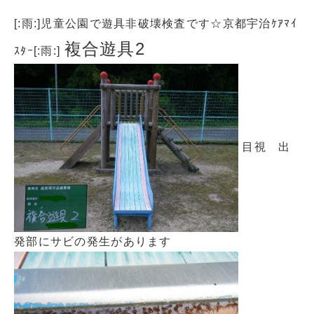
[:雨:]児童公園で遊具非破壊検査です☆京都宇治ｹｱﾏｲ
複合遊具2
ｽﾀｰ[:雨:]
目視 出
発部にサビの発生があります