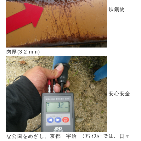
鉄鋼物
肉厚(3.2 mm)
安心安全
な公園をめざし、京都 宇治 ｹｱﾏｲｽﾀｰでは、日々