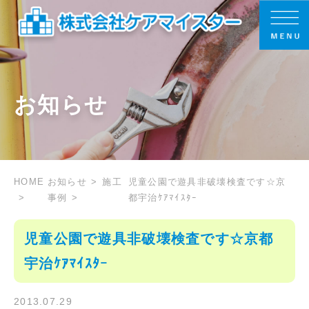
お知らせ
HOME
お知らせ
施工
児童公園で遊具非破壊検査です☆京
事例
都宇治ｹｱﾏｲｽﾀｰ
児童公園で遊具非破壊検査です☆京都
宇治ｹｱﾏｲｽﾀｰ
2013.07.29