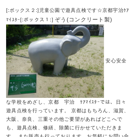
[:ボックス２:]児童公園で遊具点検です☆京都宇治ｹｱ
ぞう(コンクリート製)
ﾏｲｽﾀｰ[:ボックス１:]
安心安全
な学校をめざし、京都 宇治 ｹｱﾏｲｽﾀｰでは、日々
遊具点検を行っています。 京都はもちろん、滋賀、
大阪、奈良、三重その他ご要望があればどこへで
も、遊具点検、修繕、除菌に行かせていただきま
す。 また販売も行っております。お気軽にお問い合