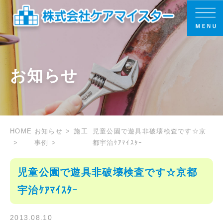
お知らせ
HOME
お知らせ
施工
児童公園で遊具非破壊検査です☆京
事例
都宇治ｹｱﾏｲｽﾀｰ
児童公園で遊具非破壊検査です☆京都
宇治ｹｱﾏｲｽﾀｰ
2013.08.10