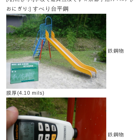
すべり台平鋼
おにぎり:]
鉄鋼物
膜厚(4.10 mils)
鉄鋼物