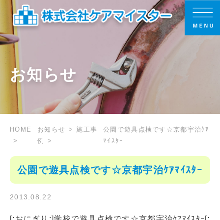
お知らせ
HOME
お知らせ
施工事
公園で遊具点検です☆京都宇治ｹｱ
例
ﾏｲｽﾀｰ
公園で遊具点検です☆京都宇治ｹｱﾏｲｽﾀｰ
2013.08.22
[:おにぎり:]学校で遊具点検です☆京都宇治ｹｱﾏｲｽﾀｰ[: