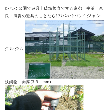
[:パン:]公園で遊具非破壊検査です☆京都 宇治・奈
ジャン
良・滋賀の遊具のことならｹｱﾏｲｽﾀｰ[:パン:]
グルジム
鉄鋼物 肉厚(3.9 mm)