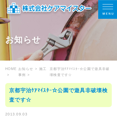
お知らせ
HOME
お知らせ
施工
京都宇治ｹｱﾏｲｽﾀｰ☆公園で遊具非破
事例
壊検査です☆
京都宇治ｹｱﾏｲｽﾀｰ☆公園で遊具非破壊検
査です☆
2013.09.03