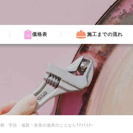
価格表
施工までの流れ
都 宇治・滋賀・奈良の遊具のことならｹｱﾏｲｽﾀｰ