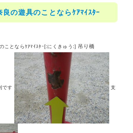
の遊具のことならｹｱﾏｲｽﾀｰ
吊り橋
ならｹｱﾏｲｽﾀｰ[:にくきゅう:]
利です
支