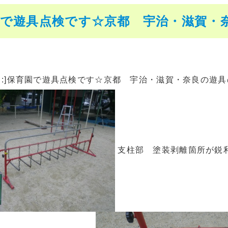
で遊具点検です☆京都 宇治・滋賀・奈良
う:]保育園で遊具点検です☆京都 宇治・滋賀・奈良の遊具のこと
支柱部 塗装剥離箇所が鋭