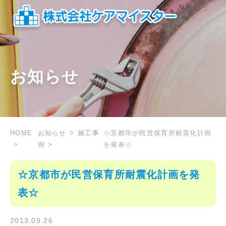
お知らせ
HOME
お知らせ
施工事
☆京都市が民営保育所耐震化計画
例
を発表☆
☆京都市が民営保育所耐震化計画を発
表☆
2013.09.26