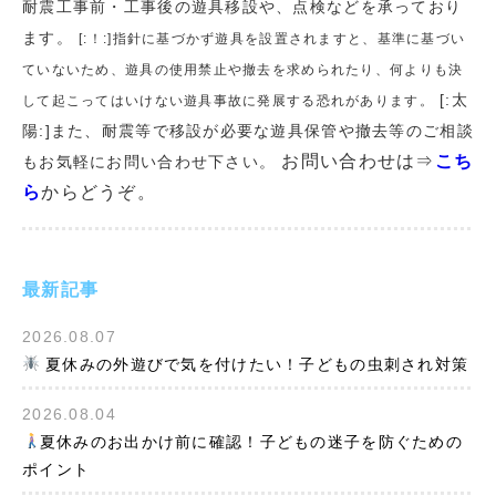
耐震工事前・工事後の遊具移設や、点検などを承っており
ます。
[:！:]指針に基づかず遊具を設置されますと、基準に基づい
ていないため、遊具の使用禁止や撤去を求められたり、何よりも決
[:太
して起こってはいけない遊具事故に発展する恐れがあります。
陽:]また、耐震等で移設が必要な遊具保管や撤去等のご相談
お問い合わせは⇒
こち
もお気軽にお問い合わせ下さい。
ら
からどうぞ。
最新記事
2026.08.07
夏休みの外遊びで気を付けたい！子どもの虫刺され対策
2026.08.04
夏休みのお出かけ前に確認！子どもの迷子を防ぐための
ポイント