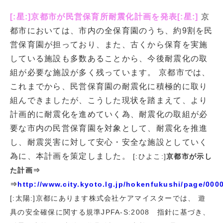
[:星:]京都市が民営保育所耐震化計画を発表[:星:]
京
都市においては、市内の全保育園のうち、約9割を民
営保育園が担っており、また、古くから保育を実施
している施設も多数あることから、今後耐震化の取
組が必要な施設が多く残っています。 京都市では、
これまでから、民営保育園の耐震化に積極的に取り
組んできましたが、こうした現状を踏まえて、より
計画的に耐震化を進めていく為、耐震化の取組が必
要な市内の民営保育園を対象として、耐震化を推進
し、耐震災害に対して安心・安全な施設としていく
為に、本計画を策定しました。
[:ひよこ:]
京都市が示し
た計画⇒
⇒
http://www.city.kyoto.lg.jp/hokenfukushi/page/000
[:太陽:]京都にあります株式会社ケアマイスターでは、 遊
具の安全確保に関する規準JPFA-S:2008 指針に基づき、