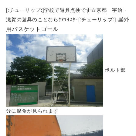
[:チューリップ:]学校で遊具点検です☆京都 宇治・
屋外
滋賀の遊具のことならｹｱﾏｲｽﾀｰ[:チューリップ:]
用バスケットゴール
ボルト部
分に腐食が見られます