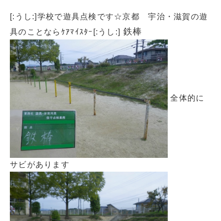
[:うし:]学校で遊具点検です☆京都 宇治・滋賀の遊
鉄棒
具のことならｹｱﾏｲｽﾀｰ[:うし:]
全体的に
サビがあります