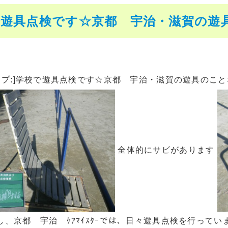
遊具点検です☆京都 宇治・滋賀の遊具の
ップ:]学校で遊具点検です☆京都 宇治・滋賀の遊具のことならｹ
全体的にサビがあります
し、京都 宇治 ｹｱﾏｲｽﾀｰでは、日々遊具点検を行って