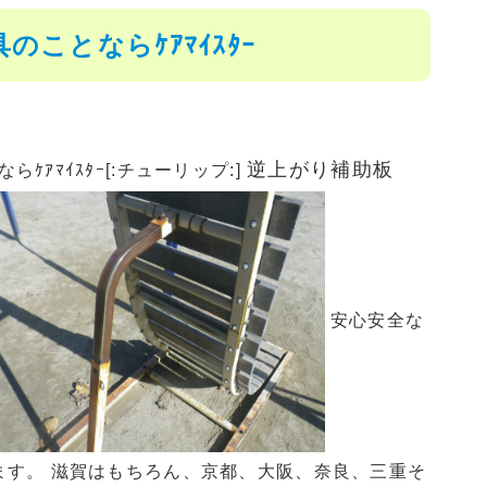
ことならｹｱﾏｲｽﾀｰ
逆上がり補助板
ｱﾏｲｽﾀｰ[:チューリップ:]
安心安全な
います。 滋賀はもちろん、京都、大阪、奈良、三重そ