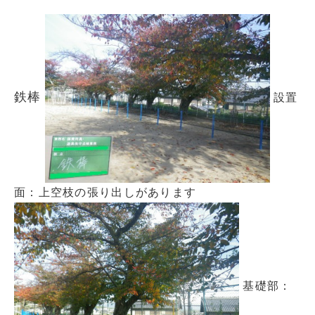
鉄棒
設置
面：上空枝の張り出しがあります
基礎部：