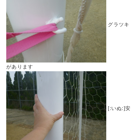
グラツキ
があります
[:いぬ:]安