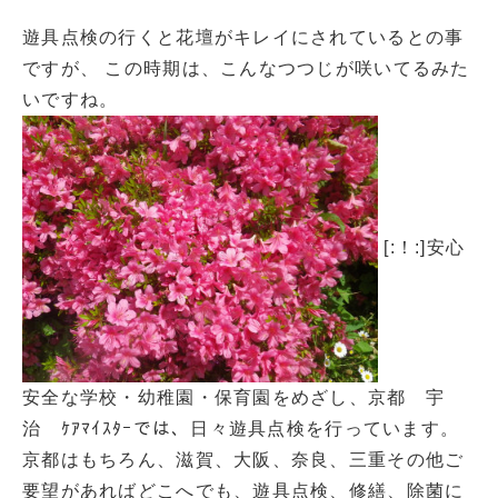
遊具点検の行くと花壇がキレイにされているとの事
ですが、 この時期は、こんなつつじが咲いてるみた
いですね。
[:！:]安心
安全な学校・幼稚園・保育園をめざし、京都 宇
治 ｹｱﾏｲｽﾀｰでは、日々遊具点検を行っています。
京都はもちろん、滋賀、大阪、奈良、三重その他ご
要望があればどこへでも、遊具点検、修繕、除菌に