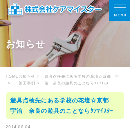
お知らせ
HOME
お知らせ
遊具点検先にある学校の花壇☆京都 宇
施工事例
治 奈良の遊具のことならｹｱﾏｲｽﾀｰ
遊具点検先にある学校の花壇☆京都
宇治 奈良の遊具のことならｹｱﾏｲｽﾀｰ
2014.06.04