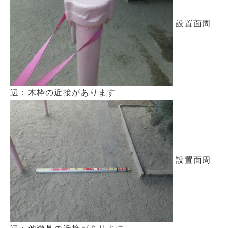
設置面周
辺：木枠の近接があります
設置面周