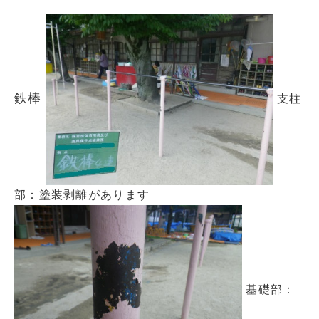
鉄棒
支柱
部：塗装剥離があります
基礎部：