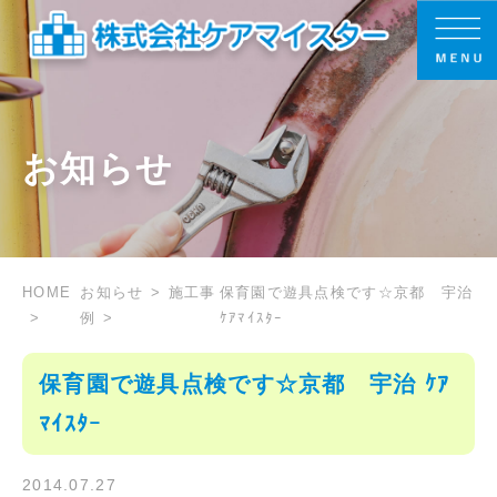
お知らせ
HOME
お知らせ
施工事
保育園で遊具点検です☆京都 宇治
例
ｹｱﾏｲｽﾀｰ
保育園で遊具点検です☆京都 宇治 ｹｱ
ﾏｲｽﾀｰ
2014.07.27