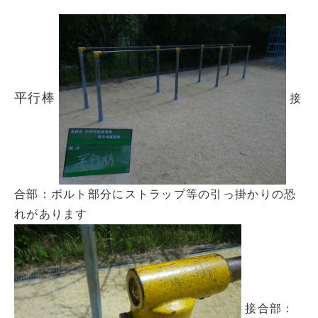
平行棒
接
合部：ボルト部分にストラップ等の引っ掛かりの恐
れがあります
接合部：