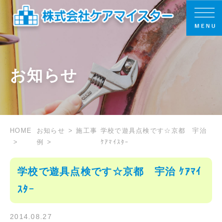
お知らせ
HOME
お知らせ
施工事
学校で遊具点検です☆京都 宇治
例
ｹｱﾏｲｽﾀｰ
学校で遊具点検です☆京都 宇治 ｹｱﾏｲ
ｽﾀｰ
2014.08.27