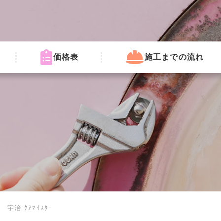
価格表
施工までの流れ
治 ｹｱﾏｲｽﾀｰ