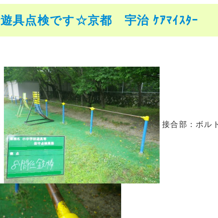
遊具点検です☆京都 宇治 ｹｱﾏｲｽﾀｰ
棒
接合部：ボル