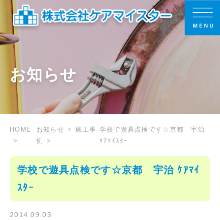
お知らせ
HOME
お知らせ
施工事
学校で遊具点検です☆京都 宇治
例
ｹｱﾏｲｽﾀｰ
学校で遊具点検です☆京都 宇治 ｹｱﾏｲ
ｽﾀｰ
2014.09.03