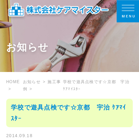
お知らせ
HOME
お知らせ
施工事
学校で遊具点検です☆京都 宇治
例
ｹｱﾏｲｽﾀｰ
学校で遊具点検です☆京都 宇治 ｹｱﾏｲ
ｽﾀｰ
2014.09.18