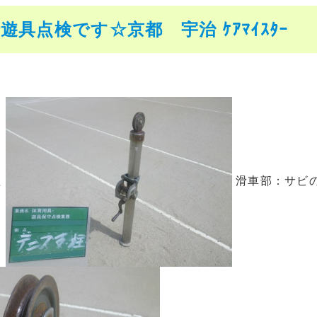
遊具点検です☆京都 宇治 ｹｱﾏｲｽﾀｰ
柱
滑車部：サビ