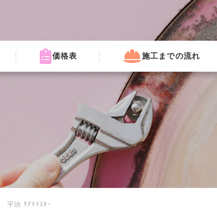
価格表
施工までの流れ
治 ｹｱﾏｲｽﾀｰ