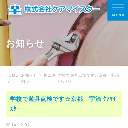
お知らせ
HOME
お知らせ
施工事
学校で遊具点検です☆京都 宇治
例
ｹｱﾏｲｽﾀｰ
学校で遊具点検です☆京都 宇治 ｹｱﾏｲ
ｽﾀｰ
2014.12.02