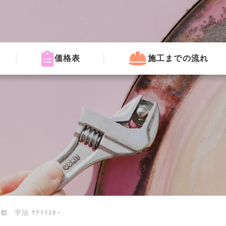
価格表
施工までの流れ
宇治 ｹｱﾏｲｽﾀｰ