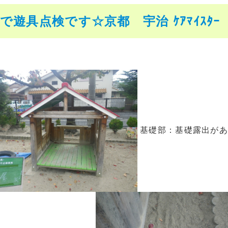
で遊具点検です☆京都 宇治 ｹｱﾏｲｽﾀｰ
基礎部：基礎露出が