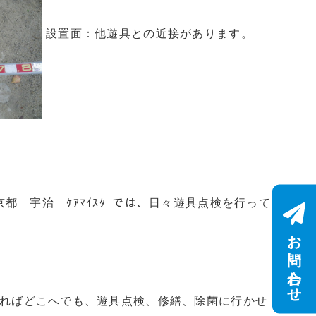
設置面：他遊具との近接があります。
都 宇治 ｹｱﾏｲｽﾀｰでは、日々遊具点検を行って
お問い合わせ
あればどこへでも、遊具点検、修繕、除菌に行かせ