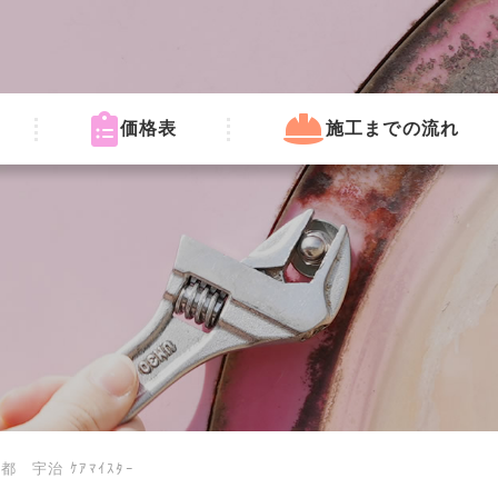
価格表
施工までの流れ
宇治 ｹｱﾏｲｽﾀｰ