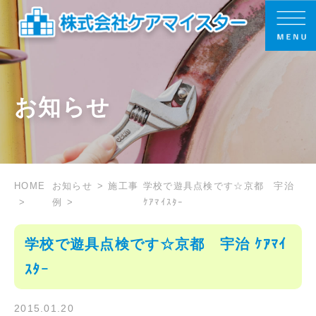
お知らせ
HOME
お知らせ
施工事
学校で遊具点検です☆京都 宇治
例
ｹｱﾏｲｽﾀｰ
学校で遊具点検です☆京都 宇治 ｹｱﾏｲ
ｽﾀｰ
2015.01.20