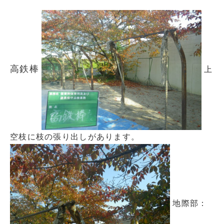
高鉄棒
上
空枝に枝の張り出しがあります。
地際部：