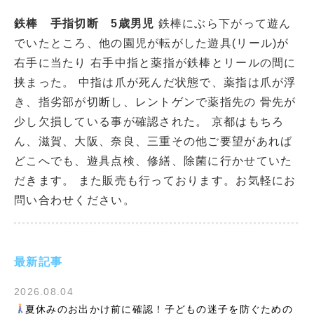
鉄棒 手指切断 5歳男児
鉄棒にぶら下がって遊ん
でいたところ、他の園児が転がした遊具(リール)が
右手に当たり 右手中指と薬指が鉄棒とリールの間に
挟まった。 中指は爪が死んだ状態で、薬指は爪が浮
き、指劣部が切断し、レントゲンで薬指先の 骨先が
少し欠損している事が確認された。 京都はもちろ
ん、滋賀、大阪、奈良、三重その他ご要望があれば
どこへでも、遊具点検、修繕、除菌に行かせていた
だきます。 また販売も行っております。お気軽にお
問い合わせください。
最新記事
2026.08.04
夏休みのお出かけ前に確認！子どもの迷子を防ぐための