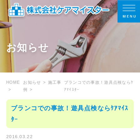
お知らせ
HOME
お知らせ
施工事
ブランコでの事故！遊具点検ならｹ
例
ｱﾏｲｽﾀｰ
ブランコでの事故！遊具点検ならｹｱﾏｲｽ
ﾀｰ
2016.03.22