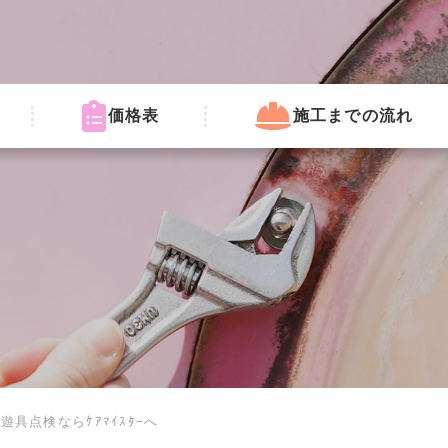
価格表
施工までの流れ
具点検ならｹｱﾏｲｽﾀｰへ