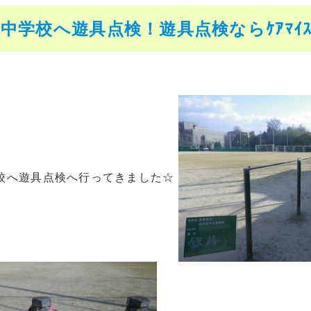
中学校へ遊具点検！遊具点検ならｹｱﾏｲｽ
校へ遊具点検へ行ってきました☆