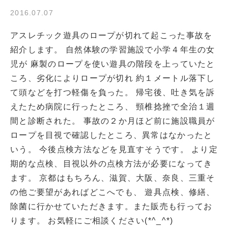
2016.07.07
アスレチック遊具のロープが切れて起こった事故を
紹介します。 自然体験の学習施設で小学４年生の女
児が 麻製のロープを使い遊具の階段を上っていたと
ころ、劣化によりロープが切れ 約１メートル落下し
て頭などを打つ軽傷を負った。 帰宅後、吐き気を訴
えたため病院に行ったところ、 頸椎捻挫で全治１週
間と診断された。 事故の２か月ほど前に施設職員が
ロープを目視で確認したところ、異常はなかったと
いう。 今後点検方法などを見直すそうです。 より定
期的な点検、目視以外の点検方法が必要になってき
ます。 京都はもちろん、滋賀、大阪、奈良、三重そ
の他ご要望があればどこへでも、 遊具点検、修繕、
除菌に行かせていただきます。また販売も行ってお
ります。 お気軽にご相談ください(*^_^*)