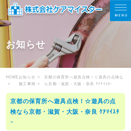
お知らせ
HOME
お知らせ
京都の保育所へ遊具点検！☆遊具の点検な
施工事例
ら京都・滋賀・大阪・奈良 ｹｱﾏｲｽﾀｰ
京都の保育所へ遊具点検！☆遊具の点
検なら京都・滋賀・大阪・奈良 ｹｱﾏｲｽﾀ
ｰ