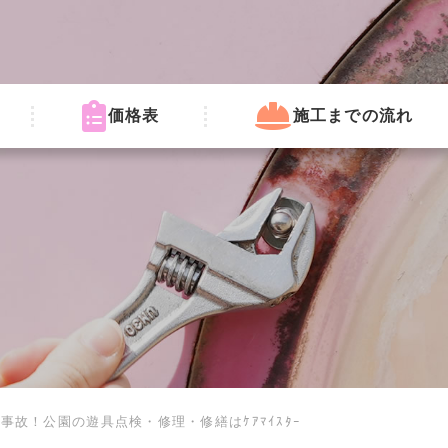
価格表
施工までの流れ
故！公園の遊具点検・修理・修繕はｹｱﾏｲｽﾀｰ