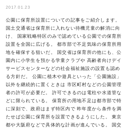
2017.01.23
公園に保育所設置についての記事をご紹介します。
国土交通省は保育所に入れない待機児童の解消に向
け、 国家戦略特区のみで認めている公園での保育所
設置を全国に広げる。 都市部で不足気味の保育所用
地を確保する狙いだ。 国交省は保育所の他にも、公
園内に小学生を預かる学童クラブや 高齢者向けデイ
サービスセンターなどの社会福祉施設の設置も認め
る方針だ。 公園に植木や遊具といった「公園施設」
以外を継続的に置くときは 市区町村などの公園管理
者の許可が必要だ。 許可できるのは電柱や水道管な
どに限られている。 保育所の用地不足は都市部で特
に深刻で、政府はまず特区内で 昨年度から条件を満
たせば公園に保育所を設置できるようにした。 東京
都や大阪府などで具体的な計画が進んでいる。 国交