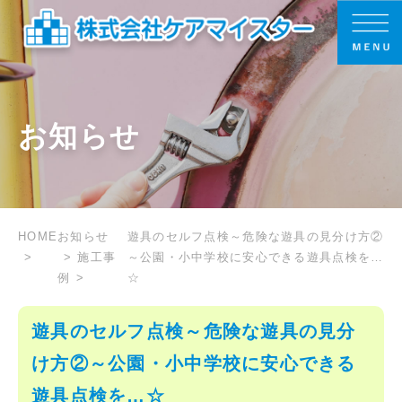
お知らせ
HOME
お知らせ
遊具のセルフ点検～危険な遊具の見分け方②
施工事
～公園・小中学校に安心できる遊具点検を…
例
☆
遊具のセルフ点検～危険な遊具の見分
け方②～公園・小中学校に安心できる
遊具点検を…☆