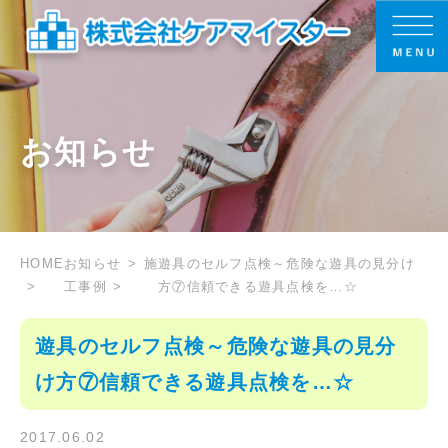
お知らせ
HOME
お知らせ
施
遊具のセルフ点検～危険な遊具の見分け
工事例
方⑦信頼できる遊具点検を…☆
遊具のセルフ点検～危険な遊具の見分
け方⑦信頼できる遊具点検を…☆
2017.06.02