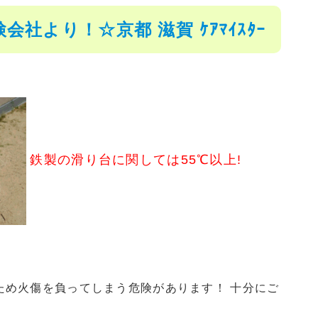
より！☆京都 滋賀 ｹｱﾏｲｽﾀｰ
鉄製の滑り台に関しては55℃以上!
ため火傷を負ってしまう危険があります！ 十分にご