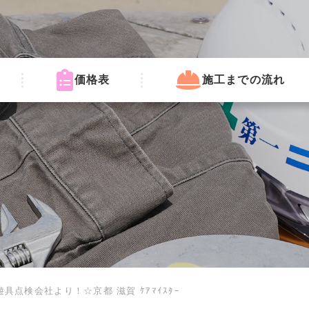
価格表
施工までの流れ
点検会社より！☆京都 滋賀 ｹｱﾏｲｽﾀｰ