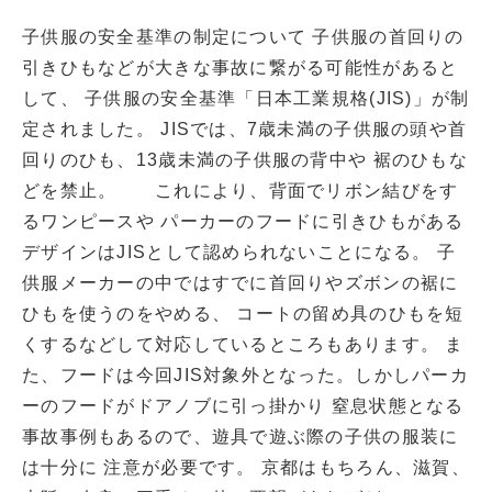
子供服の安全基準の制定について 子供服の首回りの
引きひもなどが大きな事故に繋がる可能性があると
して、 子供服の安全基準「日本工業規格(JIS)」が制
定されました。 JISでは、7歳未満の子供服の頭や首
回りのひも、13歳未満の子供服の背中や 裾のひもな
どを禁止。 これにより、背面でリボン結びをす
るワンピースや パーカーのフードに引きひもがある
デザインはJISとして認められないことになる。 子
供服メーカーの中ではすでに首回りやズボンの裾に
ひもを使うのをやめる、 コートの留め具のひもを短
くするなどして対応しているところもあります。 ま
た、フードは今回JIS対象外となった。しかしパーカ
ーのフードがドアノブに引っ掛かり 窒息状態となる
事故事例もあるので、遊具で遊ぶ際の子供の服装に
は十分に 注意が必要です。 京都はもちろん、滋賀、