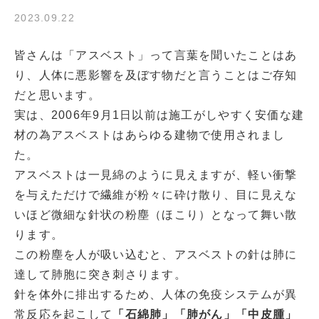
2023.09.22
皆さんは「アスベスト」って言葉を聞いたことはあ
り、人体に悪影響を及ぼす物だと言うことはご存知
だと思います。
実は、2006年9月1日以前は施工がしやすく安価な建
材の為アスベストはあらゆる建物で使用されまし
た。
アスベストは一見綿のように見えますが、軽い衝撃
を与えただけで繊維が粉々に砕け散り、目に見えな
いほど微細な針状の粉塵（ほこり）となって舞い散
ります。
この粉塵を人が吸い込むと、アスベストの針は肺に
達して肺胞に突き刺さります。
針を体外に排出するため、人体の免疫システムが異
常反応を起こして
「石綿肺」「肺がん」「中皮腫」